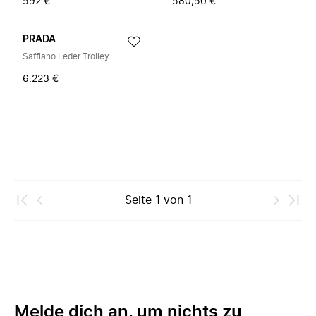
592 €
580,50 €
PRADA
Saffiano Leder Trolley
6.223 €
Seite
1
von
1
Melde dich an, um nichts zu