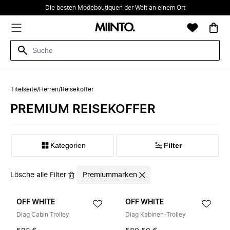
Die besten Modeboutiquen der Welt an einem Ort
Titelseite
/
Herren
/
Reisekoffer
PREMIUM REISEKOFFER
Kategorien
Filter
Lösche alle Filter
Premiummarken
OFF WHITE
OFF WHITE
Diag Cabin Trolley
Diag Kabinen-Trolley