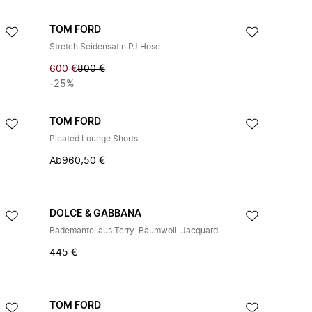
TOM FORD
Stretch Seidensatin PJ Hose
600 €
800 €
-25%
TOM FORD
Pleated Lounge Shorts
Ab
960,50 €
DOLCE & GABBANA
Bademantel aus Terry-Baumwoll-Jacquard
445 €
TOM FORD