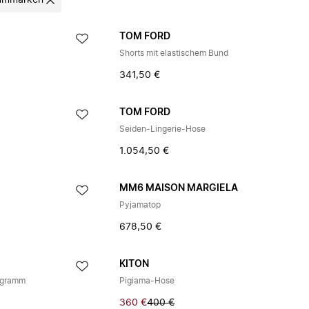
ummarken
TOM FORD
Shorts mit elastischem Bund
341,50 €
TOM FORD
Seiden-Lingerie-Hose
1.054,50 €
A
MM6 MAISON MARGIELA
Pyjamatop
678,50 €
KITON
ogramm
Pigiama-Hose
360 €
400 €