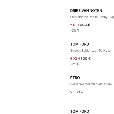
DRIES VAN NOTEN
Embroidered Poplin Penny Py
518 €
690 €
-25%
TOM FORD
Stretch Seidensatin PJ Hose
600 €
800 €
-25%
ETRO
Seidenmantel mit platziertem 
2.559 €
TOM FORD