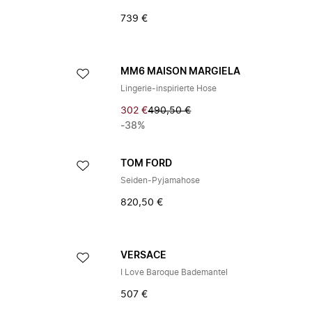
739 €
A
MM6 MAISON MARGIELA
Lingerie-inspirierte Hose
302 €
490,50 €
-38%
TOM FORD
Seiden-Pyjamahose
820,50 €
VERSACE
I Love Baroque Bademantel
507 €