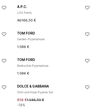
A.P.C.
LOU Pants
Ab
166,50 €
TOM FORD
Seiden-Pyjamahose
1.086 €
TOM FORD
Bedruckte Pyjamahose
1.086 €
DOLCE & GABBANA
Shirt und Hose Pyjama Set
856 €
1.046,50 €
-18%