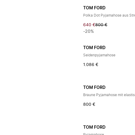
TOM FORD
Polka Dot Pyjamahose aus Str
640 €
800 €
-20%
TOM FORD
Seidenpyjamahose
1.086 €
TOM FORD
Braune Pyjamahose mit elast
800 €
TOM FORD
Pyjamahose