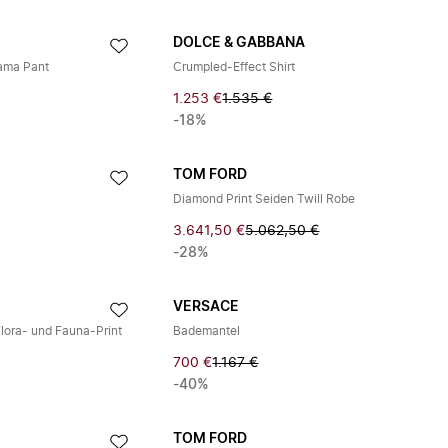
DOLCE & GABBANA
jama Pant
Crumpled-Effect Shirt
1.253 €
1.535 €
-18%
TOM FORD
Diamond Print Seiden Twill Robe
3.641,50 €
5.062,50 €
-28%
VERSACE
Flora- und Fauna-Print
Bademantel
700 €
1.167 €
-40%
TOM FORD