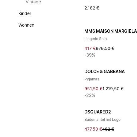
Vintage
2.182 €
Kinder
Wohnen
MM6 MAISON MARGIEL
Lingerie Shirt
417 €
678,50 €
-39%
DOLCE & GABBANA
Pyjamas
951,50 €
1.219,50 €
-22%
DSQUARED2
Bademantel mit Logo
477,50 €
482 €