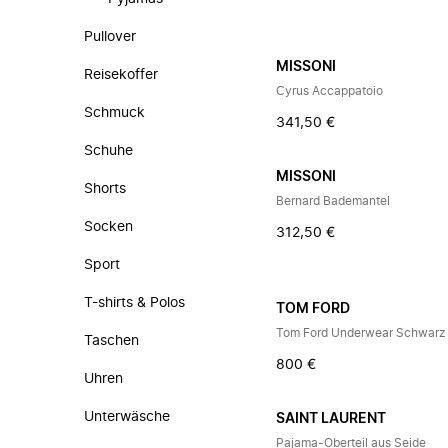
Pullover
MISSONI
Reisekoffer
Cyrus Accappatoio
Schmuck
341,50 €
Schuhe
MISSONI
Shorts
Bernard Bademantel
Socken
312,50 €
Sport
T-shirts & Polos
TOM FORD
Tom Ford Underwear Schwarz
Taschen
800 €
Uhren
Unterwäsche
SAINT LAURENT
Pajama-Oberteil aus Seide