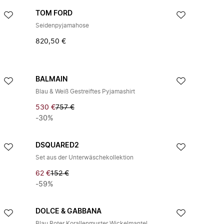
TOM FORD
Seidenpyjamahose
820,50 €
BALMAIN
Blau & Weiß Gestreiftes Pyjamashirt
530 €
757 €
-30%
DSQUARED2
Set aus der Unterwäschekollektion
62 €
152 €
-59%
DOLCE & GABBANA
Blau Roter Korallenmuster Wickelmantel