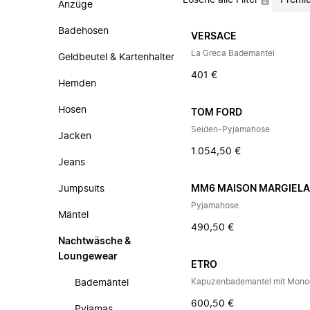
Lösche alle Filter
Premi
Anzüge
Badehosen
VERSACE
La Greca Bademantel
Geldbeutel & Kartenhalter
401 €
Hemden
Hosen
TOM FORD
Seiden-Pyjamahose
Jacken
1.054,50 €
Jeans
Jumpsuits
MM6 MAISON MARGIEL
Pyjamahose
Mäntel
490,50 €
Nachtwäsche &
Loungewear
ETRO
Kapuzenbademantel mit Mon
Bademäntel
600,50 €
Pyjamas