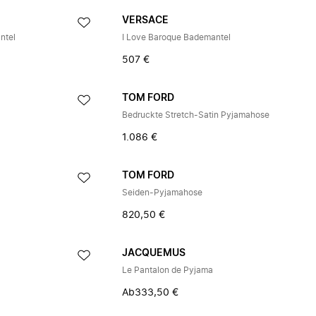
VERSACE
ntel
I Love Baroque Bademantel
507 €
TOM FORD
Bedruckte Stretch-Satin Pyjamahose
1.086 €
TOM FORD
Seiden-Pyjamahose
820,50 €
JACQUEMUS
Le Pantalon de Pyjama
Ab
333,50 €