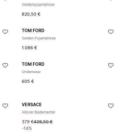
Seidenpyjamahose
820,50 €
TOM FORD
Seiden Pyjamahose
1.086 €
TOM FORD
Underwear
605 €
VERSACE
Allover Bademantel
379 €
439,50 €
-14%