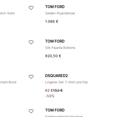
TOM FORD
etch-Satin
Seiden-Pyjamahose
1.086 €
TOM FORD
Silk Pajama Bottoms
820,50 €
DSQUARED2
ischem Bund
Lingerie-Set: T-Shirt und Slip
62 €
152 €
-59%
TOM FORD
Seidenunterwäsche Hose