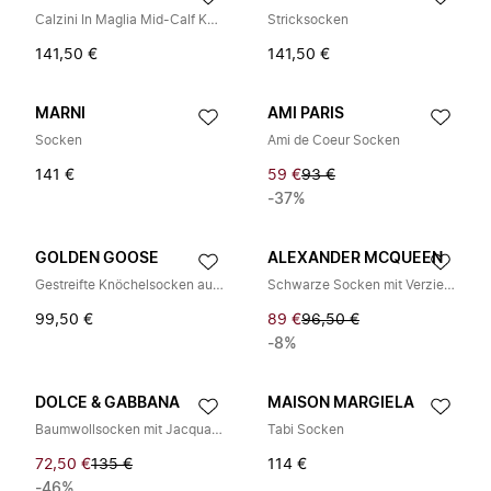
Calzini In Maglia Mid-Calf Knitted Socks
Stricksocken
141,50 €
141,50 €
MARNI
AMI PARIS
Socken
Ami de Coeur Socken
141 €
59 €
93 €
-37%
GOLDEN GOOSE
ALEXANDER MCQUEEN
Gestreifte Knöchelsocken aus Strick
Schwarze Socken mit Verzierung
99,50 €
89 €
96,50 €
-8%
DOLCE & GABBANA
MAISON MARGIELA
Baumwollsocken mit Jacquard-Logo
Tabi Socken
72,50 €
135 €
114 €
-46%