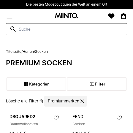
Die besten Modeboutiquen der Welt an einem Ort
Titelseite
/
Herren
/
Socken
PREMIUM SOCKEN
Kategorien
Filter
Lösche alle Filter
Premiummarken
DSQUARED2
FENDI
Baumwollsocken
Socken