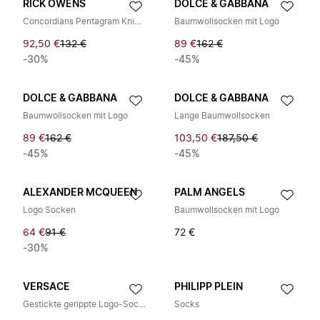
RICK OWENS
DOLCE & GABBANA
Concordians Pentagram Kniehohe Socken
Baumwollsocken mit Logo
92,50 €
132 €
89 €
162 €
-30%
-45%
DOLCE & GABBANA
DOLCE & GABBANA
Baumwollsocken mit Logo
Lange Baumwollsocken
89 €
162 €
103,50 €
187,50 €
-45%
-45%
ALEXANDER MCQUEEN
PALM ANGELS
Logo Socken
Baumwollsocken mit Logo
64 €
91 €
72 €
-30%
VERSACE
PHILIPP PLEIN
Gestickte gerippte Logo-Socken
Socks