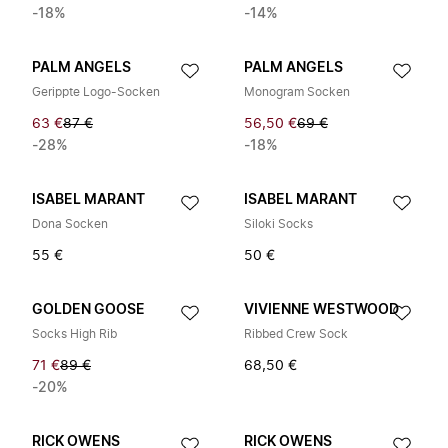
-18%
-14%
PALM ANGELS
PALM ANGELS
Gerippte Logo-Socken
Monogram Socken
63 €
87 €
56,50 €
69 €
-28%
-18%
ISABEL MARANT
ISABEL MARANT
Dona Socken
Siloki Socks
55 €
50 €
GOLDEN GOOSE
VIVIENNE WESTWOOD
Socks High Rib
Ribbed Crew Sock
71 €
89 €
68,50 €
-20%
RICK OWENS
RICK OWENS