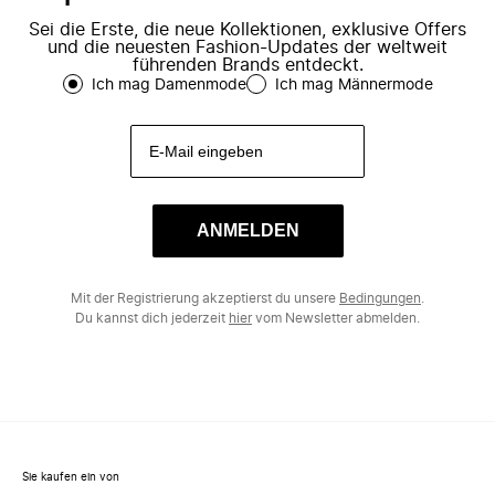
Sei die Erste, die neue Kollektionen, exklusive Offers
und die neuesten Fashion-Updates der weltweit
führenden Brands entdeckt.
Ich mag Damenmode
Ich mag Männermode
ANMELDEN
Mit der Registrierung akzeptierst du unsere
Bedingungen
.
Du kannst dich jederzeit
hier
vom Newsletter abmelden.
Sie kaufen ein von