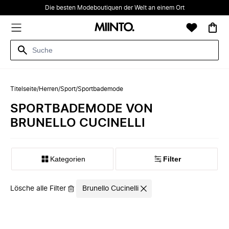
Die besten Modeboutiquen der Welt an einem Ort
Titelseite
/
Herren
/
Sport
/
Sportbademode
SPORTBADEMODE VON
BRUNELLO CUCINELLI
Kategorien
Filter
Lösche alle Filter
Brunello Cucinelli