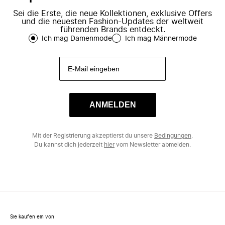
Sei die Erste, die neue Kollektionen, exklusive Offers
und die neuesten Fashion-Updates der weltweit
führenden Brands entdeckt.
Ich mag Damenmode
Ich mag Männermode
ANMELDEN
Mit der Registrierung akzeptierst du unsere
Bedingungen
.
Du kannst dich jederzeit
hier
vom Newsletter abmelden.
Sie kaufen ein von