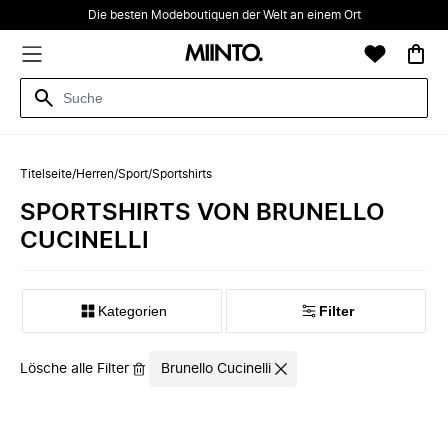
Die besten Modeboutiquen der Welt an einem Ort
Titelseite
/
Herren
/
Sport
/
Sportshirts
SPORTSHIRTS VON BRUNELLO
CUCINELLI
Kategorien
Filter
Lösche alle Filter
Brunello Cucinelli