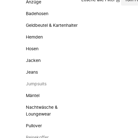
Lösche alle Filter
Tom F
Anzüge
Badehosen
Geldbeutel & Kartenhalter
Hemden
Hosen
Jacken
Jeans
Jumpsuits
Mäntel
Nachtwäsche &
Loungewear
Pullover
Reisekoffer