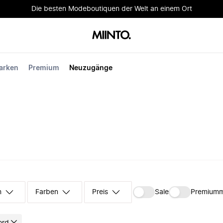
Die besten Modeboutiquen der Welt an einem Ort
arken
Premium
Neuzugänge
n
Farben
Preis
Sale
Premium