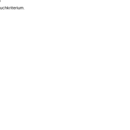
n
uchkriterium.