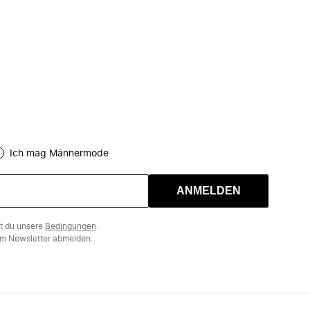
Ich mag Männermode
ANMELDEN
st du unsere
Bedingungen
.
m Newsletter abmelden.