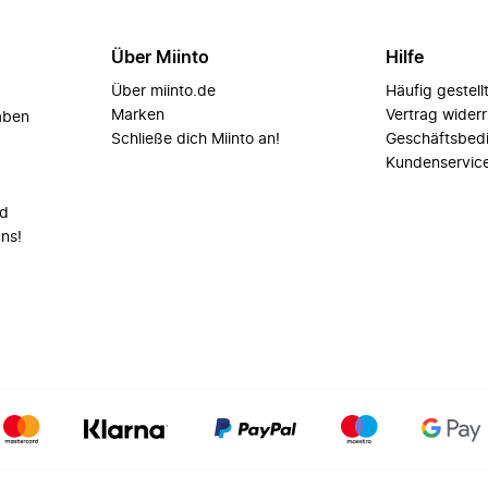
Über Miinto
Hilfe
Über miinto.de
Häufig gestell
Marken
Vertrag wider
aben
Schließe dich Miinto an!
Geschäftsbed
Kundenservic
nd
uns!