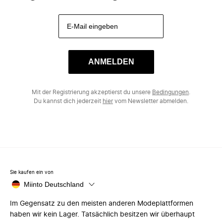
ANMELDEN
Mit der Registrierung akzeptierst du unsere
Bedingungen
.
Du kannst dich jederzeit
hier
vom Newsletter abmelden.
Sie kaufen ein von
Miinto Deutschland
Im Gegensatz zu den meisten anderen Modeplattformen
haben wir kein Lager. Tatsächlich besitzen wir überhaupt