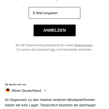
ANMELDEN
Mit der Registrierung akzeptierst du unsere
Bedingungen
.
Du kannst dich jederzeit
hier
vom Newsletter abmelden.
Sie kaufen ein von
Miinto Deutschland
Im Gegensatz zu den meisten anderen Modeplattformen
haben wir kein Lager. Tatsächlich besitzen wir überhaupt