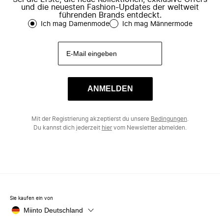
und die neuesten Fashion-Updates der weltweit
führenden Brands entdeckt.
Ich mag Damenmode
Ich mag Männermode
ANMELDEN
Mit der Registrierung akzeptierst du unsere
Bedingungen
.
Du kannst dich jederzeit
hier
vom Newsletter abmelden.
Sie kaufen ein von
Miinto Deutschland