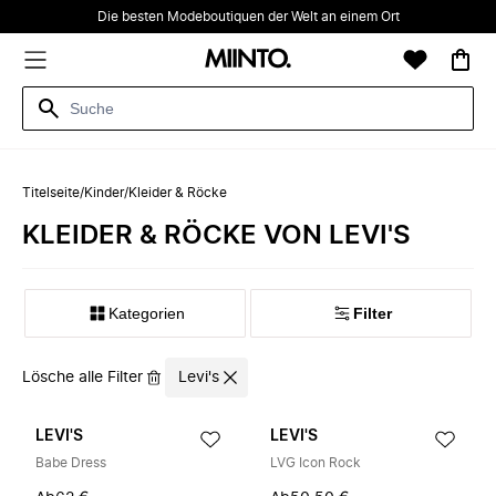
Die besten Modeboutiquen der Welt an einem Ort
Titelseite
/
Kinder
/
Kleider & Röcke
KLEIDER & RÖCKE VON LEVI'S
Kategorien
Filter
Lösche alle Filter
Levi's
LEVI'S
LEVI'S
Babe Dress
LVG Icon Rock