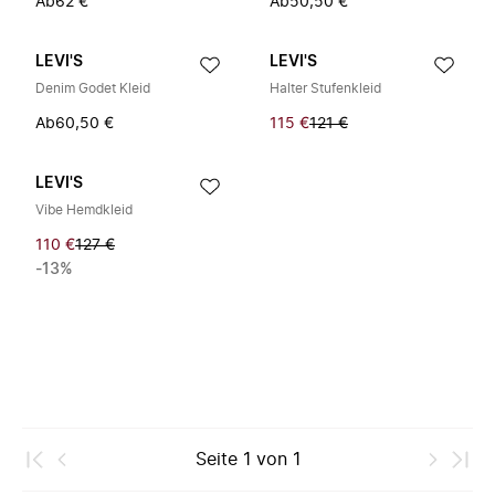
Ab
62 €
Ab
50,50 €
LEVI'S
LEVI'S
Denim Godet Kleid
Halter Stufenkleid
Ab
60,50 €
115 €
121 €
LEVI'S
Vibe Hemdkleid
110 €
127 €
-13%
Seite
1
von
1