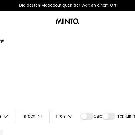
Die besten Modeboutiquen der Welt an einem Ort
ge
n
Farben
Preis
Sale
Premium