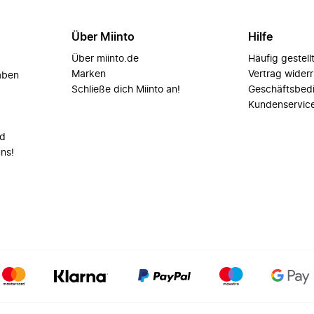
Über Miinto
Hilfe
Über miinto.de
Häufig gestell
Marken
Vertrag wider
aben
Schließe dich Miinto an!
Geschäftsbed
Kundenservic
nd
uns!