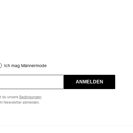
Ich mag Männermode
ANMELDEN
st du unsere
Bedingungen
.
m Newsletter abmelden.