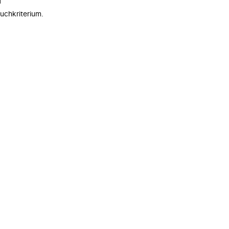
n
uchkriterium.