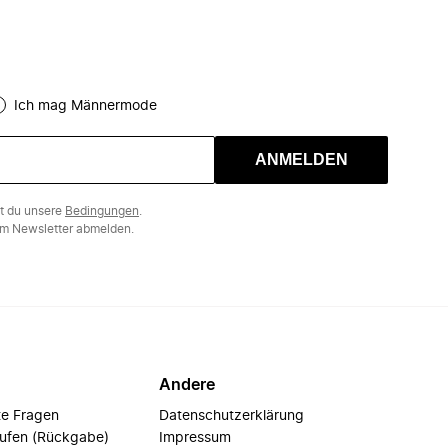
Ich mag Männermode
ANMELDEN
st du unsere
Bedingungen
.
m Newsletter abmelden.
Andere
te Fragen
Datenschutzerklärung
rufen (Rückgabe)
Impressum