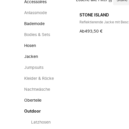
Lösche alle Filter
Stone 
Accessoires
Anlassmode
STONE ISLAND
Reflektierende Jacke mit Bes
Bademode
Ab
493,50 €
Bodies & Sets
Hosen
Jacken
Jumpsuits
Kleider & Röcke
Nachtwäsche
Oberteile
Outdoor
Latzhosen