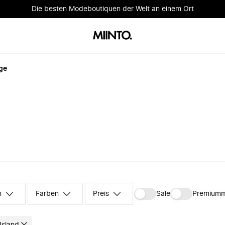
Die besten Modeboutiquen der Welt an einem Ort
ge
n
Farben
Preis
Sale
Premium