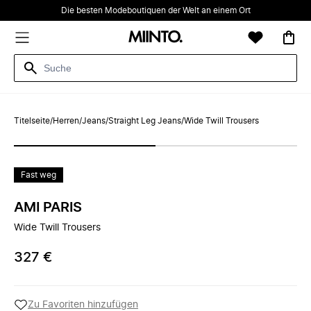
Die besten Modeboutiquen der Welt an einem Ort
Titelseite
/
Herren
/
Jeans
/
Straight Leg Jeans
/
Wide Twill Trousers
Fast weg
AMI PARIS
Wide Twill Trousers
327 €
Zu Favoriten hinzufügen