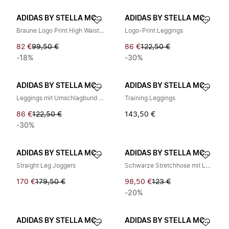
ADIDAS BY STELLA MCCARTNEY
ADIDAS BY STELLA MCCARTNEY
Braune Logo Print High Waist Hose
Logo-Print Leggings
82 €
99,50 €
86 €
122,50 €
-18%
-30%
ADIDAS BY STELLA MCCARTNEY
ADIDAS BY STELLA MCCARTNEY
Leggings mit Umschlagbund für Stilvollen Komfort
Training Leggings
86 €
122,50 €
143,50 €
-30%
ADIDAS BY STELLA MCCARTNEY
ADIDAS BY STELLA MCCARTNEY
Straight Leg Joggers
Schwarze Stretchhose mit Logodetails
170 €
179,50 €
98,50 €
123 €
-20%
ADIDAS BY STELLA MCCARTNEY
ADIDAS BY STELLA MCCARTNEY