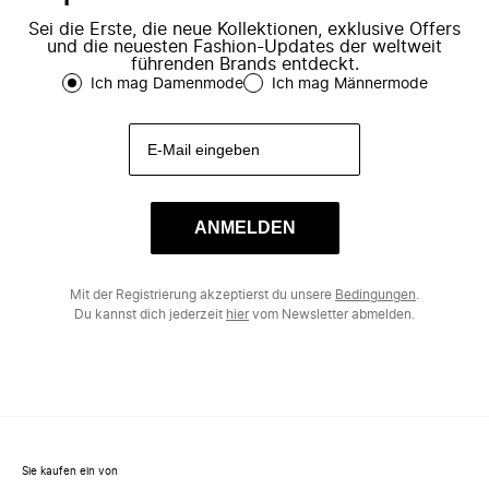
Sei die Erste, die neue Kollektionen, exklusive Offers
und die neuesten Fashion-Updates der weltweit
führenden Brands entdeckt.
Ich mag Damenmode
Ich mag Männermode
ANMELDEN
Mit der Registrierung akzeptierst du unsere
Bedingungen
.
Du kannst dich jederzeit
hier
vom Newsletter abmelden.
Sie kaufen ein von