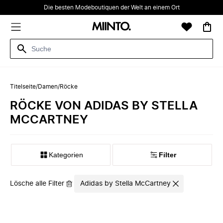
Die besten Modeboutiquen der Welt an einem Ort
Titelseite
/
Damen
/
Röcke
RÖCKE VON ADIDAS BY STELLA
MCCARTNEY
Kategorien
Filter
Lösche alle Filter
Adidas by Stella McCartney