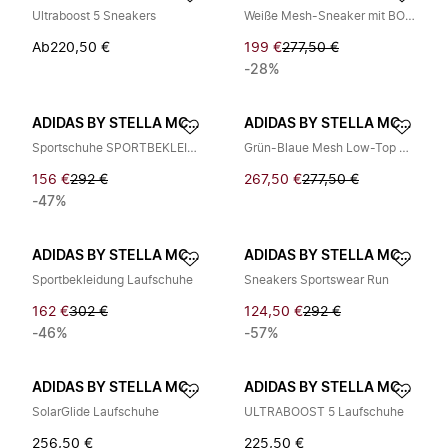
Ultraboost 5 Sneakers
Weiße Mesh-Sneaker mit BOA-Technologie
Ab
220,50 €
199 €
277,50 €
-28%
ADIDAS BY STELLA MCCARTNEY
ADIDAS BY STELLA MCCARTNEY
Sportschuhe SPORTBEKLEIDUNG LAUFEN
Grün-Blaue Mesh Low-Top Sneakers
156 €
292 €
267,50 €
277,50 €
-47%
ADIDAS BY STELLA MCCARTNEY
ADIDAS BY STELLA MCCARTNEY
Sportbekleidung Laufschuhe
Sneakers Sportswear Run
162 €
302 €
124,50 €
292 €
-46%
-57%
ADIDAS BY STELLA MCCARTNEY
ADIDAS BY STELLA MCCARTNEY
SolarGlide Laufschuhe
ULTRABOOST 5 Laufschuhe
256,50 €
225,50 €