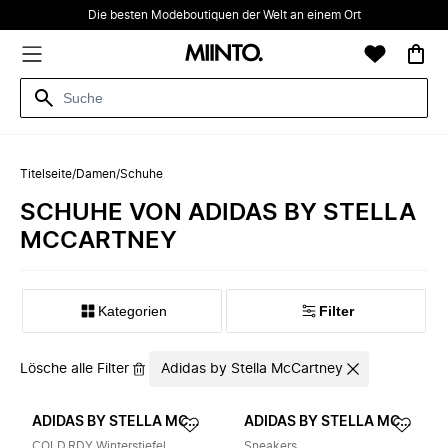
Die besten Modeboutiquen der Welt an einem Ort
Titelseite
/
Damen
/
Schuhe
SCHUHE VON ADIDAS BY STELLA
MCCARTNEY
Kategorien
Filter
Lösche alle Filter
Adidas by Stella McCartney
ADIDAS BY STELLA MCCARTNEY
ADIDAS BY STELLA MCCARTNEY
COLD.RDY Winterstiefel
Sneakers