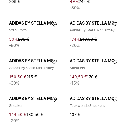
208 €
49 €
244 €
-80%
ADIDAS BY STELLA MCCARTNEY
ADIDAS BY STELLA MCCARTNEY
Stan Smith
Adidas By Stella McCartney Sneakers Schwarz
59 €
293 €
174 €
216,50 €
-80%
-20%
ADIDAS BY STELLA MCCARTNEY
ADIDAS BY STELLA MCCARTNEY
Adidas By Stella McCartney Sneakers White
Sneakers
150,50 €
215 €
149,50 €
176 €
-30%
-15%
ADIDAS BY STELLA MCCARTNEY
ADIDAS BY STELLA MCCARTNEY
Sneaker
Taekwondo Sneakers
144,50 €
180,50 €
137 €
-20%