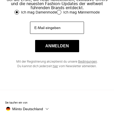
und die neuesten Fashion-Updates der weltweit
führenden Brands entdeckt.
Ich mag Damenmode
Ich mag Männermode
ANMELDEN
Mit der Registrierung akzeptierst du unsere
Bedingungen
.
Du kannst dich jederzeit
hier
vom Newsletter abmelden.
Sie kaufen ein von
Miinto Deutschland