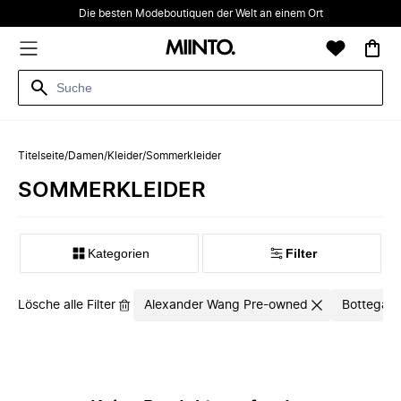
Die besten Modeboutiquen der Welt an einem Ort
Titelseite
/
Damen
/
Kleider
/
Sommerkleider
SOMMERKLEIDER
Kategorien
Filter
Lösche alle Filter
Alexander Wang Pre-owned
Bottega V