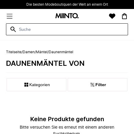
Die besten Modeboutiquen der Welt an einem Ort
Titelseite
/
Damen
/
Mäntel
/
Daunenmäntel
DAUNENMÄNTEL VON
Kategorien
Filter
Keine Produkte gefunden
Bitte versuchen Sie es erneut mit einem anderen