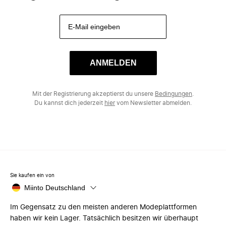
ANMELDEN
Mit der Registrierung akzeptierst du unsere
Bedingungen
.
Du kannst dich jederzeit
hier
vom Newsletter abmelden.
Sie kaufen ein von
Miinto Deutschland
Im Gegensatz zu den meisten anderen Modeplattformen
haben wir kein Lager. Tatsächlich besitzen wir überhaupt