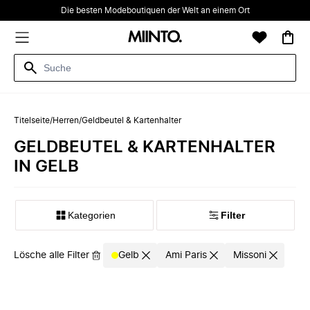
Die besten Modeboutiquen der Welt an einem Ort
Titelseite
/
Herren
/
Geldbeutel & Kartenhalter
GELDBEUTEL & KARTENHALTER
IN GELB
Kategorien
Filter
Lösche alle Filter
Gelb
Ami Paris
Missoni