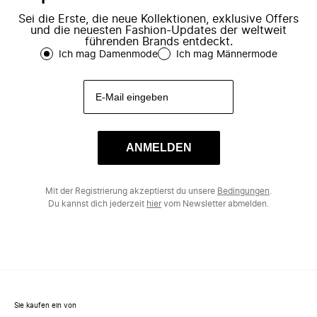
Sei die Erste, die neue Kollektionen, exklusive Offers
und die neuesten Fashion-Updates der weltweit
führenden Brands entdeckt.
Ich mag Damenmode
Ich mag Männermode
ANMELDEN
Mit der Registrierung akzeptierst du unsere
Bedingungen
.
Du kannst dich jederzeit
hier
vom Newsletter abmelden.
Sie kaufen ein von