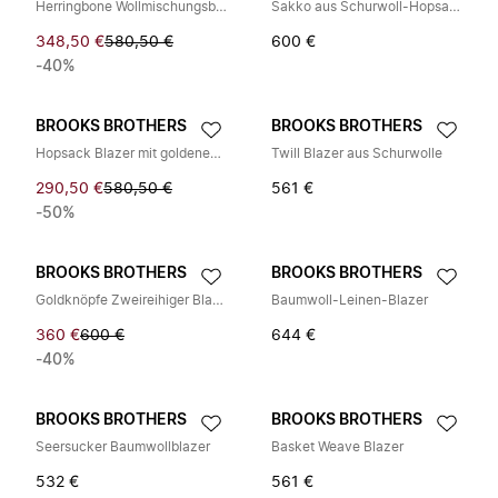
Herringbone Wollmischungsblazer
Sakko aus Schurwoll-Hopsack, zweireihig
348,50 €
580,50 €
600 €
-40%
BROOKS BROTHERS
BROOKS BROTHERS
Hopsack Blazer mit goldenen Knöpfen
Twill Blazer aus Schurwolle
290,50 €
580,50 €
561 €
-50%
BROOKS BROTHERS
BROOKS BROTHERS
Goldknöpfe Zweireihiger Blazer aus Schurwolle
Baumwoll-Leinen-Blazer
360 €
600 €
644 €
-40%
BROOKS BROTHERS
BROOKS BROTHERS
Seersucker Baumwollblazer
Basket Weave Blazer
532 €
561 €