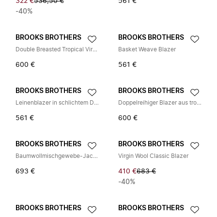
322 €
536,50 €
561 €
-40%
BROOKS BROTHERS
BROOKS BROTHERS
Double Breasted Tropical Virgin Wool Blazer
Basket Weave Blazer
600 €
561 €
BROOKS BROTHERS
BROOKS BROTHERS
Leinenblazer in schlichtem Design
Doppelreihiger Blazer aus tropischer Schurwolle
561 €
600 €
BROOKS BROTHERS
BROOKS BROTHERS
Baumwollmischgewebe-Jacke
Virgin Wool Classic Blazer
693 €
410 €
683 €
-40%
BROOKS BROTHERS
BROOKS BROTHERS