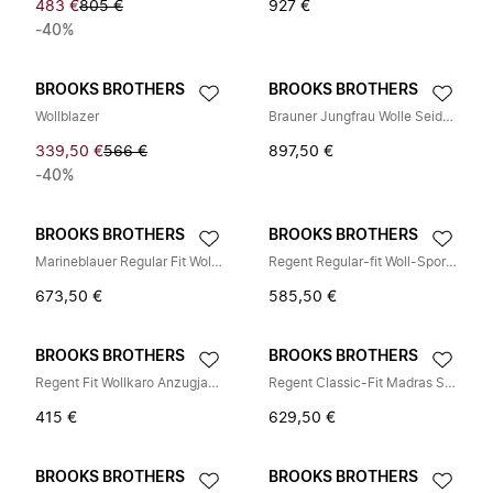
483 €
805 €
927 €
-40%
BROOKS BROTHERS
BROOKS BROTHERS
Wollblazer
Brauner Jungfrau Wolle Seide Leinen Blend Blazer
339,50 €
566 €
897,50 €
-40%
BROOKS BROTHERS
BROOKS BROTHERS
Marineblauer Regular Fit Wollmischung Blazer
Regent Regular-fit Woll-Sportmantel
673,50 €
585,50 €
BROOKS BROTHERS
BROOKS BROTHERS
Regent Fit Wollkaro Anzugjacke
Regent Classic-Fit Madras Sport Coat
415 €
629,50 €
BROOKS BROTHERS
BROOKS BROTHERS