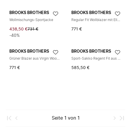
BROOKS BROTHERS
BROOKS BROTHERS
Wollmischungs-Sportjacke
Regular Fit Wollblazer mit Ellenbogen-Patches
438,50 €
731 €
771 €
-40%
BROOKS BROTHERS
BROOKS BROTHERS
Grüner Blazer aus Virgin Wool-Cashmere-Mischung
Sport-Sakko Regent Fit aus Moleskin
771 €
585,50 €
Seite
1
von
1