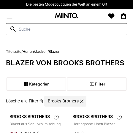
Die besten Modeboutiquen der Welt an einem Ort
Titelseite
/
Herren
/
Jacken
/
Blazer
BLAZER VON BROOKS BROTHERS
Kategorien
Filter
Lösche alle Filter
Brooks Brothers
BROOKS BROTHERS
BROOKS BROTHERS
Blazer aus Schurwollmischung
Herringbone Linen Blazer