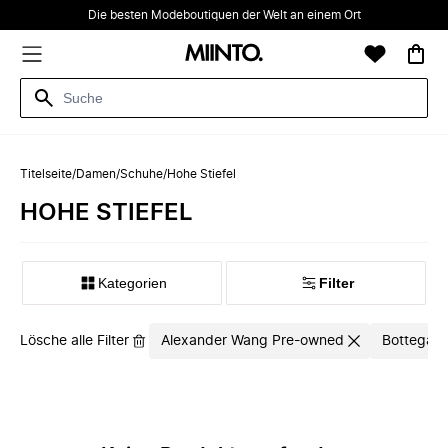
Die besten Modeboutiquen der Welt an einem Ort
Titelseite
/
Damen
/
Schuhe
/
Hohe Stiefel
HOHE STIEFEL
Kategorien
Filter
Lösche alle Filter
Alexander Wang Pre-owned
Bottega V