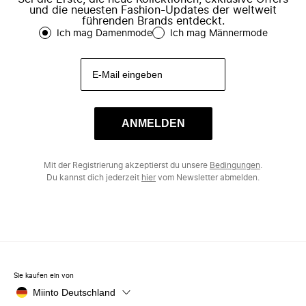
und die neuesten Fashion-Updates der weltweit
führenden Brands entdeckt.
Ich mag Damenmode
Ich mag Männermode
ANMELDEN
Mit der Registrierung akzeptierst du unsere
Bedingungen
.
Du kannst dich jederzeit
hier
vom Newsletter abmelden.
Sie kaufen ein von
Miinto Deutschland