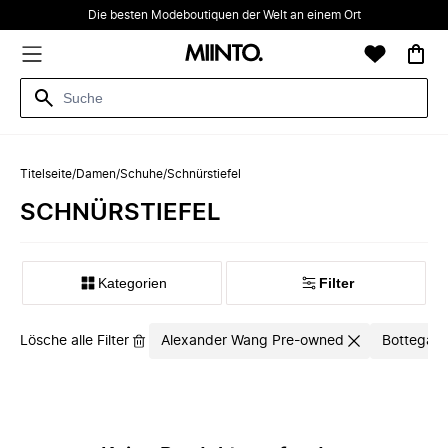
Die besten Modeboutiquen der Welt an einem Ort
Titelseite
/
Damen
/
Schuhe
/
Schnürstiefel
SCHNÜRSTIEFEL
Kategorien
Filter
Lösche alle Filter
Alexander Wang Pre-owned
Bottega V