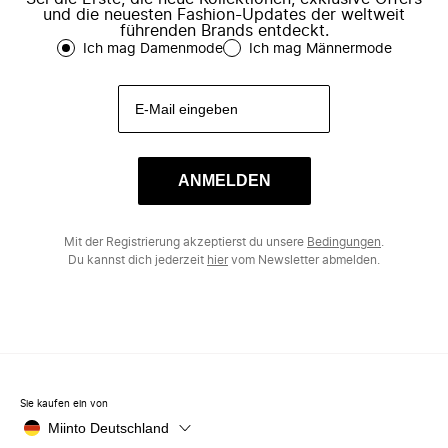
und die neuesten Fashion-Updates der weltweit
führenden Brands entdeckt.
Ich mag Damenmode
Ich mag Männermode
ANMELDEN
Mit der Registrierung akzeptierst du unsere
Bedingungen
.
Du kannst dich jederzeit
hier
vom Newsletter abmelden.
Sie kaufen ein von
Miinto Deutschland