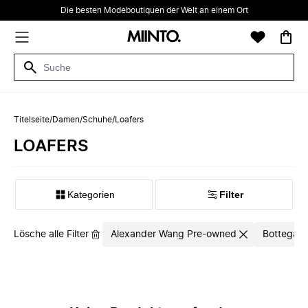
Die besten Modeboutiquen der Welt an einem Ort
Titelseite
/
Damen
/
Schuhe
/
Loafers
LOAFERS
Kategorien
Filter
Lösche alle Filter
Alexander Wang Pre-owned
Bottega V