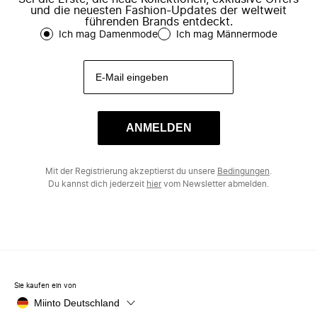
und die neuesten Fashion-Updates der weltweit
führenden Brands entdeckt.
Ich mag Damenmode
Ich mag Männermode
ANMELDEN
Mit der Registrierung akzeptierst du unsere
Bedingungen
.
Du kannst dich jederzeit
hier
vom Newsletter abmelden.
Sie kaufen ein von
Miinto Deutschland